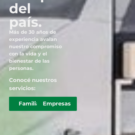
del
país.
Más de 30 años de
experiencia avalan
nuestro compromiso
con la vida y el
bienestar de las
personas.
Conocé nuestros
servicios:
Familia
Empresas