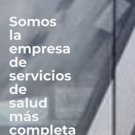
Somos
la
empresa
de
servicios
de
salud
más
completa